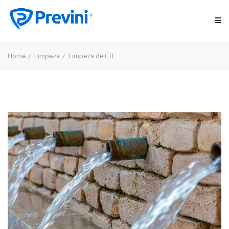
DESENTUPIDORA
Home
Limpeza
Limpeza de ETE
LIMPEZA
CONTROLE DE PRAGAS
TRANSPORTE DE RESÍDUOS
LOCAÇÃO
ORÇAMENTO GRATUITO