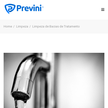
DESENTUPIDORA
Home
Limpeza
Limpeza de Bacias de Tratamento
LIMPEZA
CONTROLE DE PRAGAS
TRANSPORTE DE RESÍDUOS
LOCAÇÃO
ORÇAMENTO GRATUITO